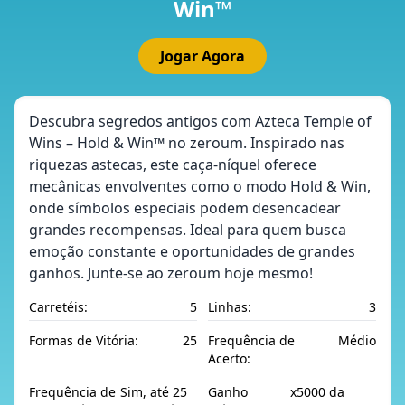
Win™
Jogar Agora
Descubra segredos antigos com Azteca Temple of
Wins – Hold & Win™ no zeroum. Inspirado nas
riquezas astecas, este caça-níquel oferece
mecânicas envolventes como o modo Hold & Win,
onde símbolos especiais podem desencadear
grandes recompensas. Ideal para quem busca
emoção constante e oportunidades de grandes
ganhos. Junte-se ao zeroum hoje mesmo!
Carretéis:
5
Linhas:
3
Formas de Vitória:
25
Frequência de
Médio
Acerto:
Frequência de
Sim, até 25
Ganho
x5000 da