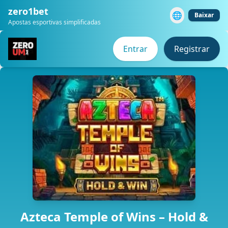
zero1bet
🌐
Baixar
Apostas esportivas simplificadas
Entrar
Registrar
Azteca Temple of Wins – Hold &